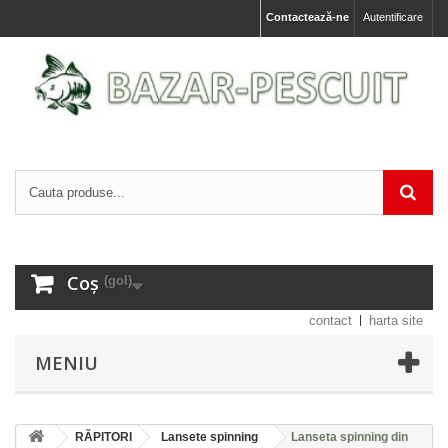
Contactează-ne
Autentificare
Coș
(gol)
contact
harta site
MENIU
RĂPITORI
Lansete spinning
Lanseta spinning din