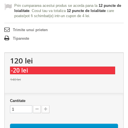
Prin cumpararea acestui produs se acorda pana la
12
puncte de
loialitate
. Cosul tau va totaliza
12
puncte de loialitate
care
poate/pot fi schimbat(e) intr-un cupon de
4 lei
.
Trimite unui prieten
Tipareste
120 lei
-20 lei
140 lei
Cantitate