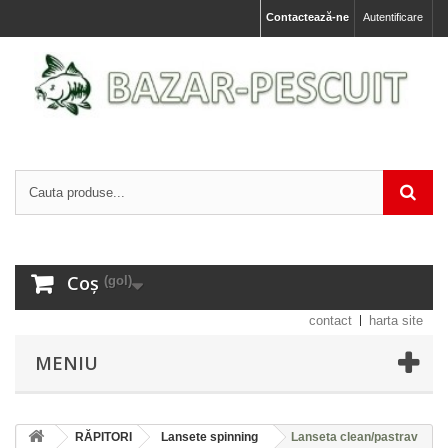
Contactează-ne
Autentificare
Coș
(gol)
contact
harta site
MENIU
RĂPITORI
Lansete spinning
Lanseta clean/pastrav