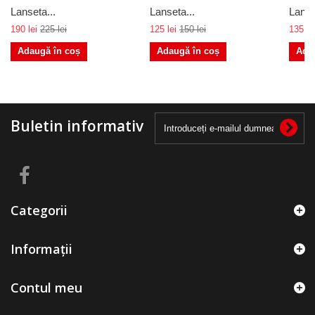
Lanseta...
Lanseta...
Lanse
190 lei
225 lei
125 lei
150 lei
135 le
Adaugă în coș
Adaugă în coș
Ada
Buletin informativ
Categorii
Informații
Contul meu