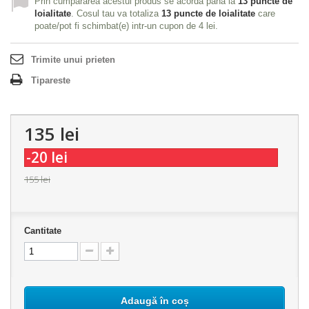
Prin cumpararea acestui produs se acorda pana la
13
puncte de
loialitate
. Cosul tau va totaliza
13
puncte de loialitate
care
poate/pot fi schimbat(e) intr-un cupon de
4 lei
.
Trimite unui prieten
Tipareste
135 lei
-20 lei
155 lei
Cantitate
Adaugă în coș