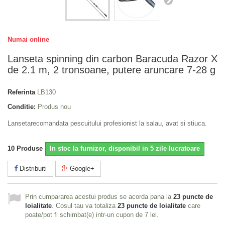
Numai online
Lanseta spinning din carbon Baracuda Razor X
de 2.1 m, 2 tronsoane, putere aruncare 7-28 g
Referinta
LB130
Conditie:
Produs nou
Lansetarecomandata pescuitului profesionist la salau, avat si stiuca.
10
Produse
In stoc la furnizor, disponibil in 5 zile lucratoare
Distribuiti
Google+
Prin cumpararea acestui produs se acorda pana la
23
puncte de
loialitate
. Cosul tau va totaliza
23
puncte de loialitate
care
poate/pot fi schimbat(e) intr-un cupon de
7 lei
.