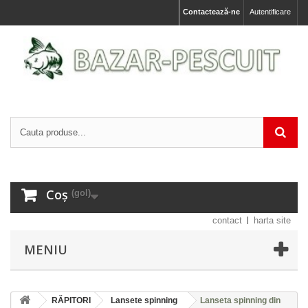
Contactează-ne
Autentificare
Coș
(gol)
contact
harta site
MENIU
RĂPITORI
Lansete spinning
Lanseta spinning din