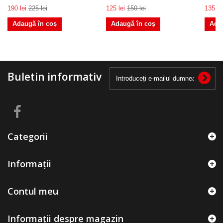
190 lei
225 lei
125 lei
150 lei
135 le
Adaugă în coș
Adaugă în coș
Ada
Buletin informativ
Categorii
Informații
Contul meu
Informații despre magazin