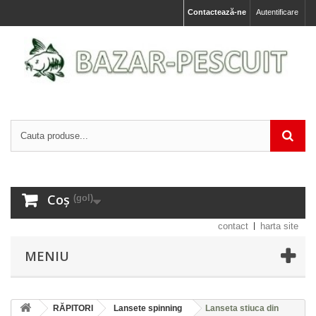
Contactează-ne
Autentificare
Coș
(gol)
contact
harta site
MENIU
RĂPITORI
Lansete spinning
Lanseta stiuca din