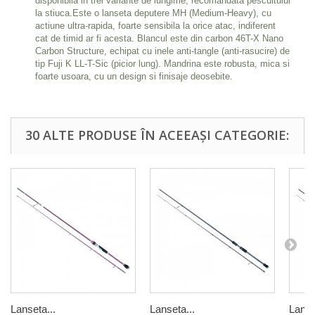
disponibila in trei variante de lungime, recomandata pescuitului
la stiuca.Este o lanseta deputere MH (Medium-Heavy), cu
actiune ultra-rapida, foarte sensibila la orice atac, indiferent
cat de timid ar fi acesta. Blancul este din carbon 46T-X Nano
Carbon Structure, echipat cu inele anti-tangle (anti-rasucire) de
tip Fuji K LL-T-Sic (picior lung). Mandrina este robusta, mica si
foarte usoara, cu un design si finisaje deosebite.
30 ALTE PRODUSE ÎN ACEEAȘI CATEGORIE:
Lanseta...
Lanseta...
Lanse