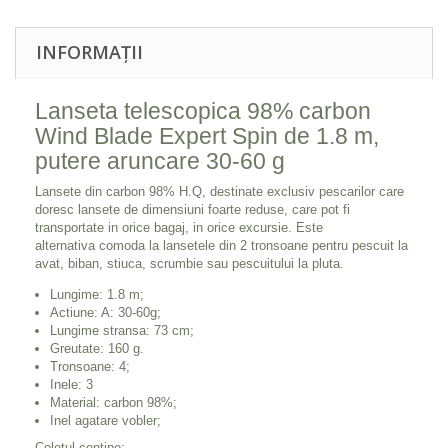
INFORMAȚII
Lanseta telescopica 98% carbon
Wind Blade Expert Spin de 1.8 m,
putere aruncare 30-60 g
Lansete din carbon 98% H.Q, destinate exclusiv pescarilor care
doresc lansete de dimensiuni foarte reduse, care pot fi
transportate in orice bagaj, in orice excursie. Este
alternativa comoda la lansetele din 2 tronsoane pentru pescuit la
avat, biban, stiuca, scrumbie sau pescuitului la pluta.
Lungime: 1.8 m;
Actiune: A: 30-60g;
Lungime stransa: 73 cm;
Greutate: 160 g.
Tronsoane: 4;
Inele: 3
Material: carbon 98%;
Inel agatare vobler;
Coletul contine: