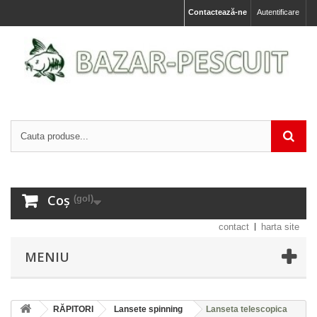
Contactează-ne
Autentificare
Coș
(gol)
contact
harta site
MENIU
RĂPITORI
Lansete spinning
Lanseta telescopica