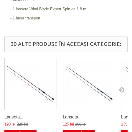
- 1 lanseta Wind Blade Expert Spin de 1.8 m;
- 1 husa transport;
30 ALTE PRODUSE ÎN ACEEAȘI CATEGORIE:
Lanseta...
Lanseta...
Lanse
190 lei
225 lei
125 lei
150 lei
135 le