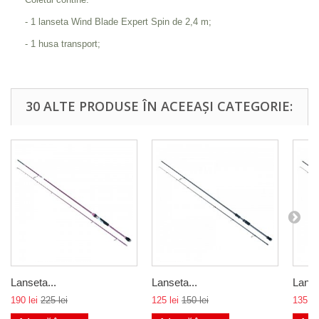
- 1 lanseta Wind Blade Expert Spin de 2,4 m;
- 1 husa transport;
30 ALTE PRODUSE ÎN ACEEAȘI CATEGORIE:
Lanseta...
Lanseta...
Lanse
190 lei
225 lei
125 lei
150 lei
135 le