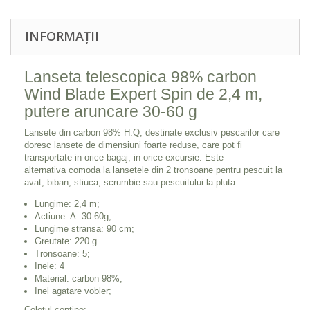
INFORMAȚII
Lanseta telescopica 98% carbon
Wind Blade Expert Spin de 2,4 m,
putere aruncare 30-60 g
Lansete din carbon 98% H.Q, destinate exclusiv pescarilor care
doresc lansete de dimensiuni foarte reduse, care pot fi
transportate in orice bagaj, in orice excursie. Este
alternativa comoda la lansetele din 2 tronsoane pentru pescuit la
avat, biban, stiuca, scrumbie sau pescuitului la pluta.
Lungime: 2,4 m;
Actiune: A: 30-60g;
Lungime stransa: 90 cm;
Greutate: 220 g.
Tronsoane: 5;
Inele: 4
Material: carbon 98%;
Inel agatare vobler;
Coletul contine: