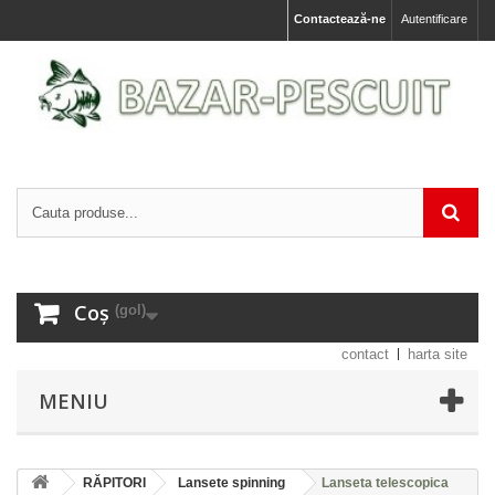
Contactează-ne
Autentificare
Coș
(gol)
contact
harta site
MENIU
RĂPITORI
Lansete spinning
Lanseta telescopica