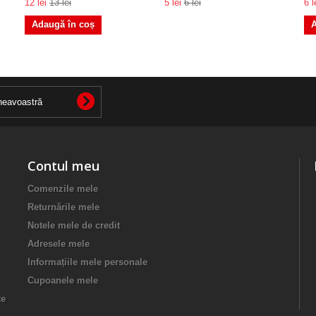
12 lei
13 lei
5 lei
6 lei
6 l
Adaugă în coș
A
Contul meu
Comenzile mele
Returnările mele
Notele mele de credit
Adresele mele
Informațiile mele personale
Cupoanele mele
te