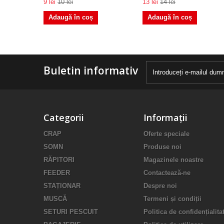
9 lei
10 lei
13 lei
14 lei
Adaugă în coș
Adaugă în coș
Buletin informativ
Categorii
Informații
CRAP
Oferte speciale
SOMN
Produse noi
RĂPITORI
Magazinele noastre
FEEDER
Contactează-ne
STAȚIONAR
Despre noi
MUSCĂ
Termeni și condiții
SETURI PESCUIT
Politica de confidențialita