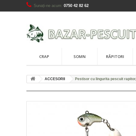
Sunați-ne acum:
0750 42 82 62
CRAP
SOMN
RĂPITORI
ACCESORII
Pestisor cu lingurita pescuit rapitor