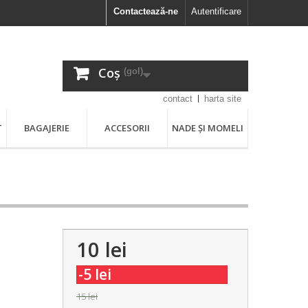
Contactează-ne
Autentificare
Coș
(gol)
contact
harta site
T
BAGAJERIE
ACCESORII
NADE ȘI MOMELI
10 lei
,
-5 lei
15 lei