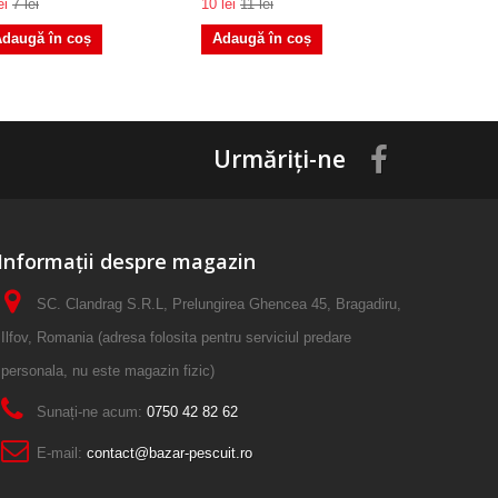
ei
7 lei
10 lei
11 lei
10 lei
10 lei
daugă în coș
Adaugă în coș
Urmăriți-ne
Informații despre magazin
SC. Clandrag S.R.L, Prelungirea Ghencea 45, Bragadiru,
Ilfov, Romania (adresa folosita pentru serviciul predare
personala, nu este magazin fizic)
Sunați-ne acum:
0750 42 82 62
E-mail:
contact@bazar-pescuit.ro