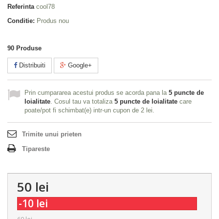
Referinta
cool78
Conditie:
Produs nou
90
Produse
Distribuiti
Google+
Prin cumpararea acestui produs se acorda pana la
5
puncte de
loialitate
. Cosul tau va totaliza
5
puncte de loialitate
care
poate/pot fi schimbat(e) intr-un cupon de
2 lei
.
Trimite unui prieten
Tipareste
50 lei
-10 lei
60 lei