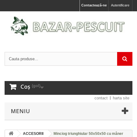
Contactează-ne
Autentificare
Coș
(gol)
contact
harta site
MENIU
ACCESORII
Minciog triunghiular 50x50x50 cu mâner