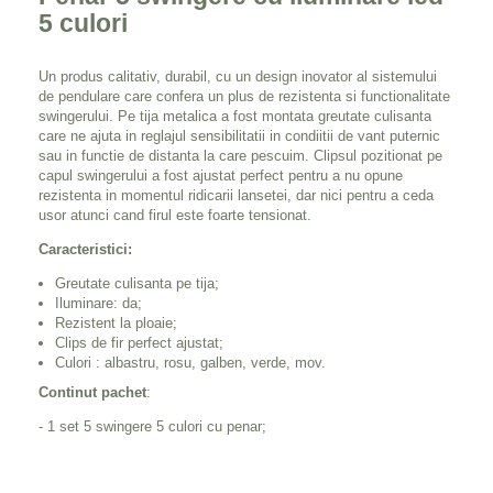
5 culori
Un produs calitativ, durabil, cu un design inovator al sistemului
de pendulare care confera un plus de rezistenta si functionalitate
swingerului. Pe tija metalica a fost montata greutate culisanta
care ne ajuta in reglajul sensibilitatii in condiitii de vant puternic
sau in functie de distanta la care pescuim. Clipsul pozitionat pe
capul swingerului a fost ajustat perfect pentru a nu opune
rezistenta in momentul ridicarii lansetei, dar nici pentru a ceda
usor atunci cand firul este foarte tensionat.
Caracteristici:
Greutate culisanta pe tija;
Iluminare: da;
Rezistent la ploaie;
Clips de fir perfect ajustat;
Culori : albastru, rosu, galben, verde, mov.
Continut pachet
:
- 1 set 5 swingere 5 culori cu penar;