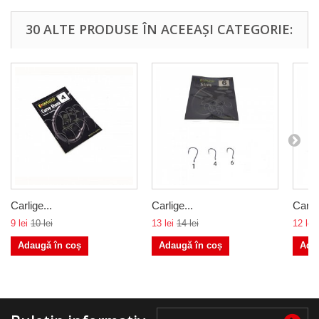
30 ALTE PRODUSE ÎN ACEEAȘI CATEGORIE:
Carlige...
Carlige...
Carlig
9 lei
10 lei
13 lei
14 lei
12 lei
Adaugă în coș
Adaugă în coș
Ada