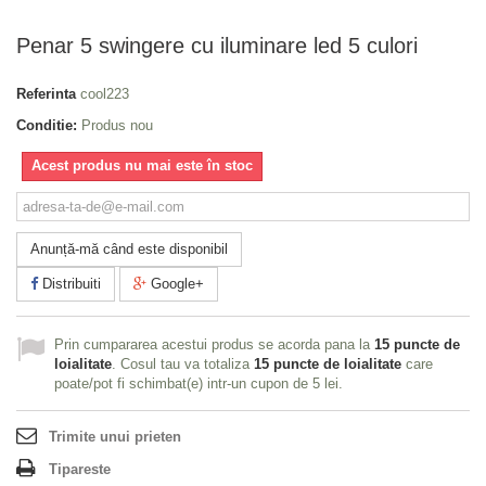
Penar 5 swingere cu iluminare led 5 culori
Referinta
cool223
Conditie:
Produs nou
Acest produs nu mai este în stoc
Anunță-mă când este disponibil
Distribuiti
Google+
Prin cumpararea acestui produs se acorda pana la
15
puncte de
loialitate
. Cosul tau va totaliza
15
puncte de loialitate
care
poate/pot fi schimbat(e) intr-un cupon de
5 lei
.
Trimite unui prieten
Tipareste