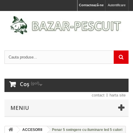
Contactează-ne
Autentificare
Coș
(gol)
contact
harta site
MENIU
ACCESORII
Penar 5 swingere cu iluminare led 5 culori