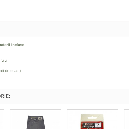
baterii incluse
rului
erii de ceas )
RIE: