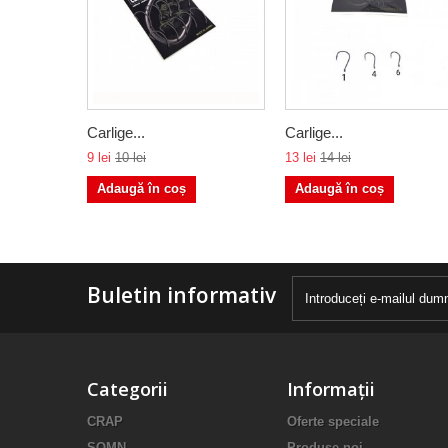
Carlige...
Carlige...
9 lei
10 lei
13 lei
14 lei
Adaugă în coș
Adaugă în coș
Buletin informativ
Categorii
Informații
CRAP
Oferte speciale
SOMN
Produse noi