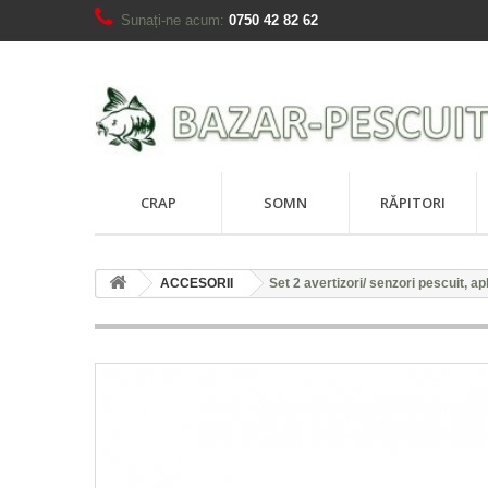
Sunați-ne acum:
0750 42 82 62
CRAP
SOMN
RĂPITORI
ACCESORII
Set 2 avertizori/ senzori pescuit, ap