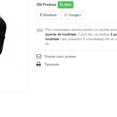
100
Produse
În stoc
Distribuiti
Google+
Prin cumpararea acestui produs se acorda pan
puncte de loialitate
. Cosul tau va totaliza
2
pu
loialitate
care poate/pot fi schimbat(e) intr-un
lei
.
Trimite unui prieten
Tipareste