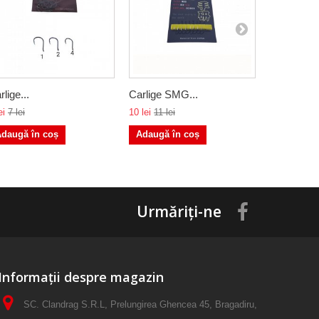
rlige...
Carlige SMG...
Carlige cu.
ei
7 lei
10 lei
11 lei
10 lei
10 lei
daugă în coș
Adaugă în coș
Urmăriți-ne
Informații despre magazin
SC. Clandrag S.R.L, Prelungirea Ghencea 45, Bragadiru,