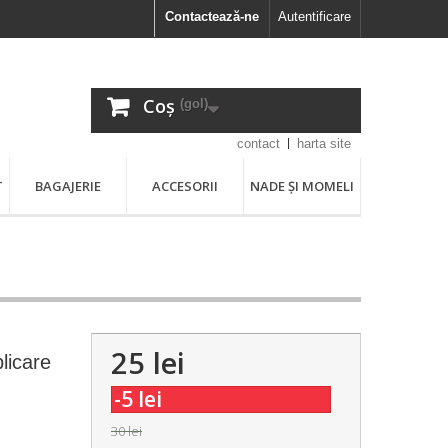
Contactează-ne
Autentificare
Coș
(gol)
contact
harta site
T
BAGAJERIE
ACCESORII
NADE ȘI MOMELI
25 lei
plicare
-5 lei
30 lei