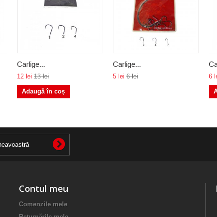
Carlige...
Carlige...
Ca
12 lei
13 lei
5 lei
6 lei
6 l
Adaugă în coș
A
Contul meu
Comenzile mele
Returnările mele