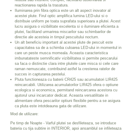
reactionarea rapida la trasatura.
Iluminarea prin fibra optica este un alt aspect inovator al
acestei plute. Firul optic amplifica lumina LED-ului si o
distribuie uniform pe toata suprafata superioara a plutei. Acest
lucru asigura o vizibilitate excelenta si o iluminare eficienta a
plutei, facilitand urmarirea miscarilor sau schimbarilor de
directie ale acesteia in timpul pescuitului nocturn.
Un alt beneficiu important al acestei plute de pescuit este
capacitatea sa de a schimba culoarea LED-ului in momentul in
care un peste musca momeala. Aceasta caracteristica
imbunatateste semnificativ vizibilitatea si permite pescarului
sa faca o distinctie clara intre plutele care misca si cele care
raman nemuscate, contribuind astfel la cresterea ratelor de
succes in capturarea pestelui.
Pluta functioneaza cu baterii CR425 sau acumulatori LIR425
reincarcabili. Utilizarea acumulatorilor LIR425 ofera o optiune
ecologica si economica, permitand reincarcarea acestora cu
ajutorul unui incarcator dedicat. Aceasta versatilitate in
alimentare ofera pescarilor optiuni flexibile pentru a se asigura
ca pluta este intotdeauna gata de utilizare.
Mod de utilizare:
Pe timp de Noapte - Varful plutei se desfileteaza, se introduce
bateria cu tija subtire in INTERIOR, apoi ansamblul se infileteaza