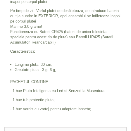
inapoi pe corpul plutei
Pe timp de zi - Varful plutei se desfileteaza, se introduce bateria
cu tija subtire in EXTERIOR, apoi ansamblul se infileteaza inapoi
pe corpul plutei
Marime 3,0 grame!
Functioneaza cu Baterii CR425 (baterii de unica folosinta
speciale pentru acest tip de pluta) sau Baterii LIR425 (Baterii
Acumulatori Reancarcabili)
Caracteristici:
Lungime pluta: 30 cm;
Greutate pluta : 3 g, 6 g;
PACHETUL CONTINE:
- 1 buc Pluta Inteligenta cu Led si Senzori la Muscatura;
- 1 buc tub protectie pluta;
- 1 buc varnis cu vartej pentru adaptare lanseta;