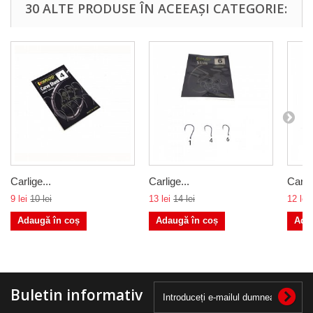
30 ALTE PRODUSE ÎN ACEEAȘI CATEGORIE:
Carlige...
Carlige...
Carlig
9 lei
10 lei
13 lei
14 lei
12 lei
Adaugă în coș
Adaugă în coș
Ada
Buletin informativ