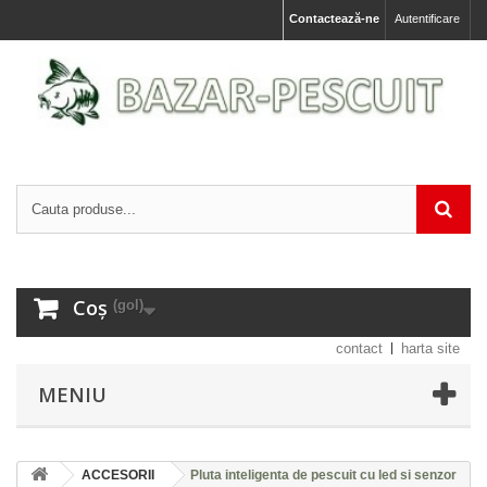
Contactează-ne
Autentificare
Coș
(gol)
contact
harta site
MENIU
ACCESORII
Pluta inteligenta de pescuit cu led si senzor