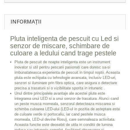
INFORMAȚII
Pluta inteligenta de pescuit cu Led si
senzor de miscare, schimbare de
culoare a ledului cand trage pestele
Pluta de pescuit de noapte inteligenta este un instrument
inovator si util pentru pescarii pasionati care doresc sa-si
imbunatateasca experienta de pescuit in timpul noptii. Aceasta
pluta este echipata cu tehnologie avansata, inclusiv LED-uri,
senzori si iluminare prin fibra optica, care asigura o detectare
precisa a trasaturii si o vizibilitate sporita in intuneric .
Unul dintre principalele avantaje ale acestei plute este
integrarea unui LED si a unui senzor de trasatura. Atunci cand
un peste musca momeala, senzorul detecteaza miscarea si
schimba culoarea LED-ului (LED-ul in pozitia de asteptare este
de culoare verde si portocaliu, iar cand pestele musca
momeala, LED-ul devine Rosu), care semnaleaza activitata.
Aceasta functie este deosebit de utila in conditii de lumina
redusa sau intuneric complet, facilitand observarea si