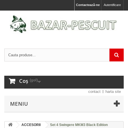
Contactează-ne
Autentificare
Coș
(gol)
contact
harta site
MENIU
ACCESORII
Set 4 Swingere MKM3 Black Edition