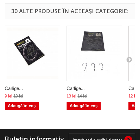
30 ALTE PRODUSE ÎN ACEEAȘI CATEGORIE:
Carlige...
Carlige...
Carlig
9 lei
10 lei
13 lei
14 lei
12 lei
Adaugă în coș
Adaugă în coș
Ada
Buletin informativ