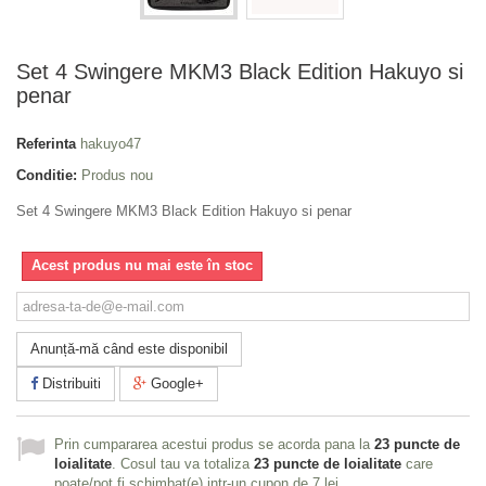
Set 4 Swingere MKM3 Black Edition Hakuyo si
penar
Referinta
hakuyo47
Conditie:
Produs nou
Set 4 Swingere MKM3 Black Edition Hakuyo si penar
Acest produs nu mai este în stoc
Anunță-mă când este disponibil
Distribuiti
Google+
Prin cumpararea acestui produs se acorda pana la
23
puncte de
loialitate
. Cosul tau va totaliza
23
puncte de loialitate
care
poate/pot fi schimbat(e) intr-un cupon de
7 lei
.