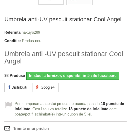
Umbrela anti-UV pescuit stationar Cool Angel
Referinta
hakuyo289
Conditie:
Produs nou
Umbrela anti -UV pescuit stationar Cool
Angel
98
Produse
In stoc la furnizor, disponibil in 5 zile lucratoare
Distribuiti
Google+
Prin cumpararea acestui produs se acorda pana la
18
puncte de
loialitate
. Cosul tau va totaliza
18
puncte de loialitate
care
poate/pot fi schimbat(e) intr-un cupon de
5 lei
.
Trimite unui prieten