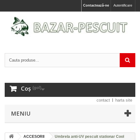
Contactează-ne
Autentificare
Coș
(gol)
contact
harta site
MENIU
ACCESORII
Umbrela anti-UV pescuit stationar Cool