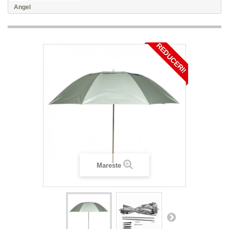
Angel
REDUCERI!
Mareste