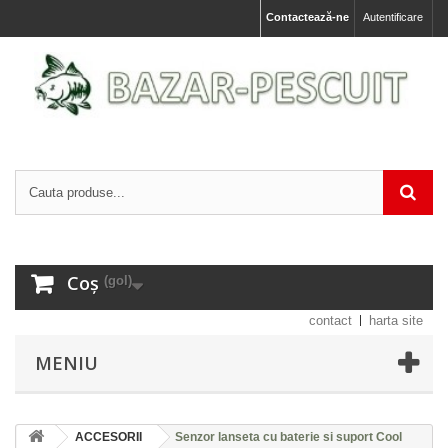
Contactează-ne
Autentificare
Coș
(gol)
contact
harta site
MENIU
ACCESORII
Senzor lanseta cu baterie si suport Cool